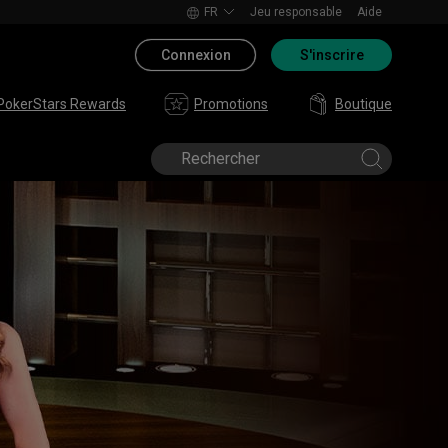
FR
Jeu responsable
Aide
Connexion
S'inscrire
PokerStars Rewards
Promotions
Boutique