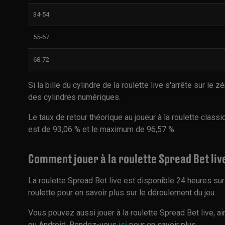
34-54
55-67
68-72
Si la bille du cylindre de la roulette live s'arrête sur l
des cylindres numériques.
Le taux de retour théorique au joueur à la roulette cla
est de 93,06 % et le maximum de 96,57 %.
Comment jouer à la roulette Spread Bet liv
La roulette Spread Bet live est disponible 24 heures sur
roulette pour en savoir plus sur le déroulement du jeu.
Vous pouvez aussi jouer à la roulette Spread Bet live, ain
ou Android. Rendez-vous
ici
pour en savoir plus.