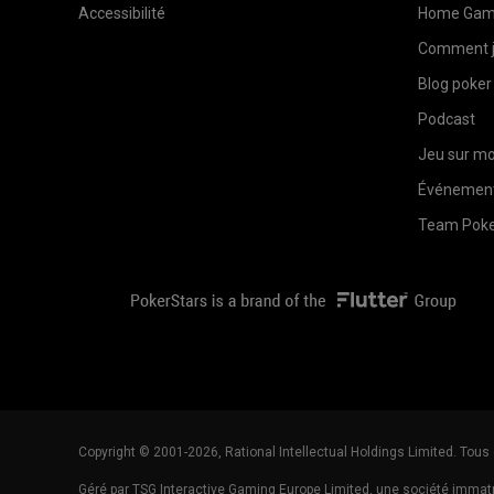
Accessibilité
Home Gam
Comment jo
Blog poker
Podcast
Jeu sur mo
Événement
Team Poke
flut
Copyright © 2001-2026, Rational Intellectual Holdings Limited. Tous 
Géré par TSG Interactive Gaming Europe Limited, une société immatr