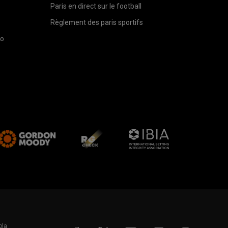
Paris en direct sur le football
Règlement des paris sportifs
no
Labs
gamblingtherapy
ESSA
ola