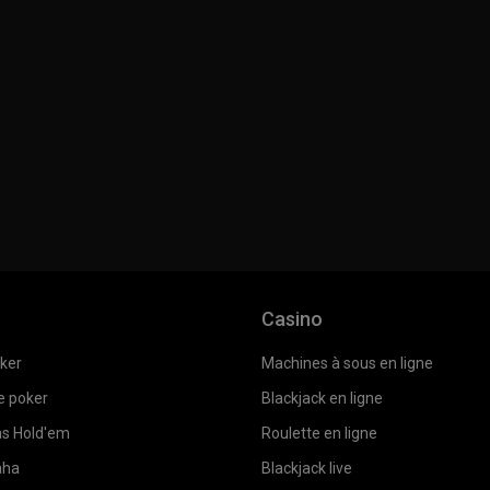
Casino
ker
Machines à sous en ligne
e poker
Blackjack en ligne
as Hold'em
Roulette en ligne
aha
Blackjack live