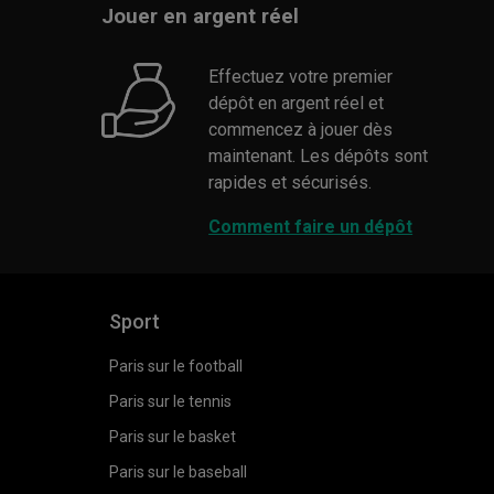
Jouer en argent réel
Effectuez votre premier
dépôt en argent réel et
commencez à jouer dès
maintenant. Les dépôts sont
rapides et sécurisés.
Comment faire un dépôt
Sport
Paris sur le football
Paris sur le tennis
Paris sur le basket
Paris sur le baseball