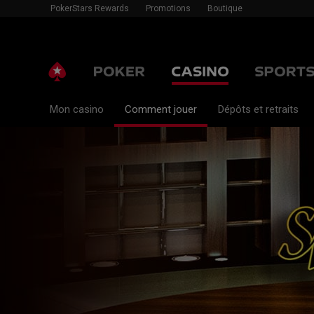
PokerStars Rewards
Promotions
Boutique
Mon casino
Comment jouer
Dépôts et retraits