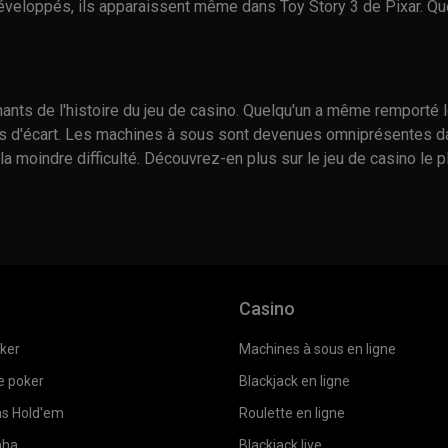
veloppés, ils apparaissent même dans Toy Story 3 de Pixar. Q
nts de l'histoire du jeu de casino. Quelqu'un a même remporté 
ans d'écart. Les machines à sous sont devenues omniprésentes 
a moindre difficulté. Découvrez-en plus sur le jeu de casino le p
Casino
ker
Machines à sous en ligne
e poker
Blackjack en ligne
as Hold'em
Roulette en ligne
aha
Blackjack live