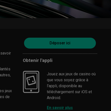
Déposer ici
 savoir
Obtenir l'appli
lantés
Jouez aux jeux de casino où
autres,
que vous soyez grâce à
l'appli, disponible au
es jeux
téléchargement sur iOS et
ges de
Android.
En savoir plus