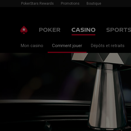
PokerStars Rewards
Promotions
Boutique
Mon casino
Comment jouer
Dépôts et retraits