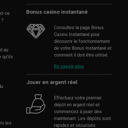
Bonus casino instantané
st-ce
 ?
Consultez la page Bonus
Casino Instantané pour
découvrir le fonctionnement
de votre Bonus Instantané et
nt au
comment il doit être utilisé.
 qu'ils
En savoir plus
Jouer en argent réel
du
Effectuez votre premier
dépôt en argent réel et
commencez à jouer dès
maintenant. Les dépôts sont
mi les
rapides et sécurisés.