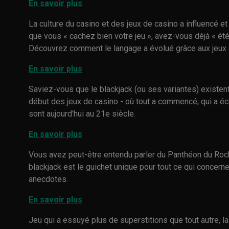
En savoir plus
La culture du casino et des jeux de casino a influencé et
que vous « cachez bien votre jeu », avez-vous déjà « été
Découvrez comment le langage a évolué grâce aux jeux 
En savoir plus
Saviez-vous que le blackjack (ou ses variantes) existe
début des jeux de casino - où tout a commencé, qui a éc
sont aujourd'hui au 21e siècle.
En savoir plus
Vous avez peut-être entendu parler du Panthéon du Rock '
blackjack est le guichet unique pour tout ce qui concerne 
anecdotes.
En savoir plus
Jeu qui a essuyé plus de superstitions que tout autre, la