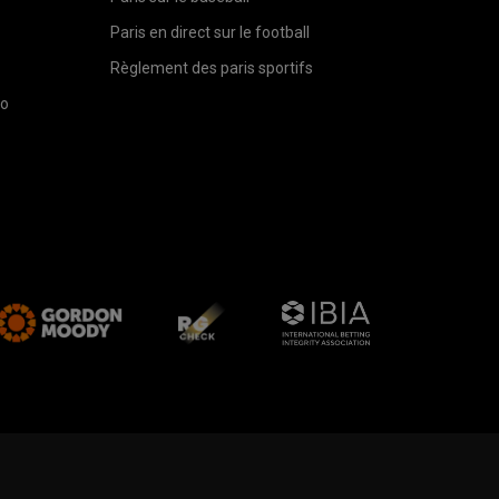
Paris en direct sur le football
Règlement des paris sportifs
no
Labs
gamblingtherapy
ESSA