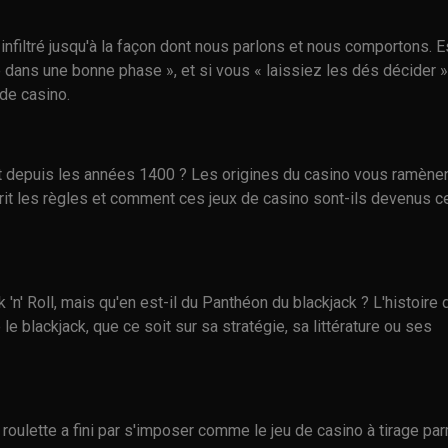
 infiltré jusqu'à la façon dont nous parlons et nous comportons. E
 dans une bonne phase », et si vous « laissiez les dés décider »
de casino.
nt depuis les années 1400 ? Les origines du casino vous ramène
rit les règles et comment ces jeux de casino sont-ils devenus ce
n' Roll, mais qu'en est-il du Panthéon du blackjack ? L'histoire 
le blackjack, que ce soit sur sa stratégie, sa littérature ou ses
 roulette a fini par s'imposer comme le jeu de casino à tirage par