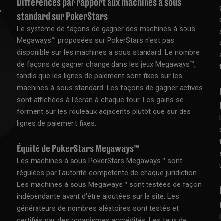
Différences par rapport aux machines à sous
™
standard sur PokerStars
Le système de façons de gagner des machines à sous
Megaways™ proposées sur PokerStars n'est pas
disponible sur les machines à sous standard. Le nombre
de façons de gagner change dans les jeux Megaways™,
tandis que les lignes de paiement sont fixes sur les
machines à sous standard. Les façons de gagner actives
sont affichées à l'écran à chaque tour. Les gains se
forment sur les rouleaux adjacents plutôt que sur des
lignes de paiement fixes.
Équité de PokerStars Megaways™
Les machines à sous PokerStars Megaways™ sont
régulées par l'autorité compétente de chaque juridiction.
Les machines à sous Megaways™ sont testées de façon
indépendante avant d'être ajoutées sur le site. Les
générateurs de nombres aléatoires sont testés et
certifiés par des organismes accrédités. Les taux de