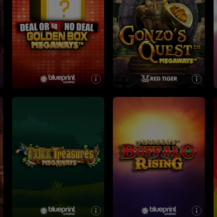
6 232,63 $US