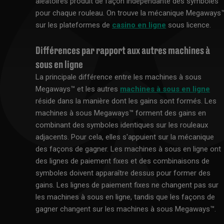
aléatoires produit de façon indépendante des symboles
pour chaque rouleau. On trouve la mécanique Megaways
sur les plateformes de
casino en ligne
sous licence.
Différences par rapport aux autres machines à
sous en ligne
La principale différence entre les machines à sous
Megaways™ et les autres
machines à sous en ligne
réside dans la manière dont les gains sont formés. Les
machines à sous Megaways™ forment des gains en
combinant des symboles identiques sur les rouleaux
adjacents. Pour cela, elles s'appuient sur la mécanique
des façons de gagner. Les machines à sous en ligne ont
des lignes de paiement fixes et des combinaisons de
symboles doivent apparaître dessus pour former des
gains. Les lignes de paiement fixes ne changent pas sur
les machines à sous en ligne, tandis que les façons de
gagner changent sur les machines à sous Megaways™.