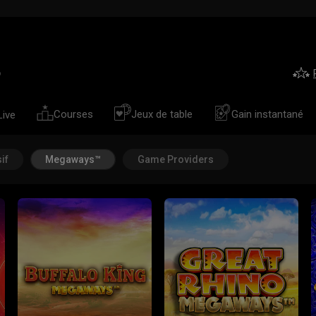
Courses
Jeux de table
Gain instantané
Live
if
Megaways™
Game Providers