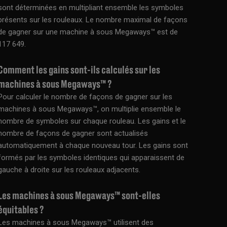
sont déterminées en multipliant ensemble les symboles
présents sur les rouleaux. Le nombre maximal de façons
de gagner sur une machine à sous Megaways™ est de
117 649.
Comment les gains sont-ils calculés sur les
machines à sous Megaways™ ?
Pour calculer le nombre de façons de gagner sur les
machines à sous Megaways™, on multiplie ensemble le
nombre de symboles sur chaque rouleau. Les gains et le
nombre de façons de gagner sont actualisés
automatiquement à chaque nouveau tour. Les gains sont
formés par les symboles identiques qui apparaissent de
gauche à droite sur les rouleaux adjacents.
Les machines à sous Megaways™ sont-elles
équitables ?
Les machines à sous Megaways™ utilisent des