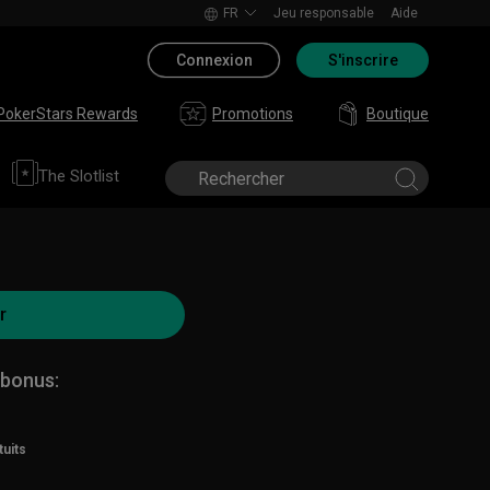
FR
Jeu responsable
Aide
Connexion
S'inscrire
PokerStars Rewards
Promotions
Boutique
The Slotlist
r
 bonus
:
tuits