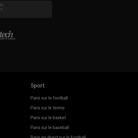
de
nt
:
Sport
Paris sur le football
Paris sur le tennis
Paris sur le basket
Paris sur le baseball
Paris en direct sur le football