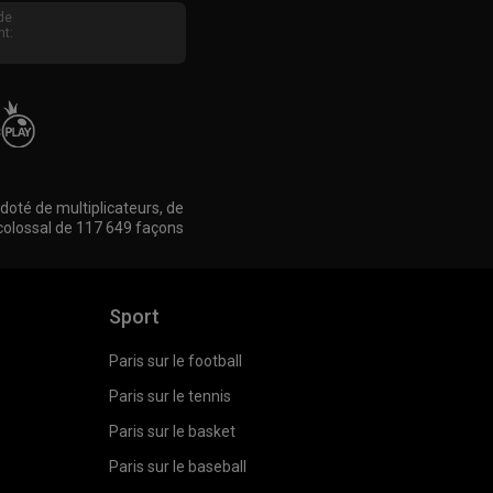
de
nt
:
oté de multiplicateurs, de
 colossal de 117 649 façons
caverne à la recherche des
 machines à sous Pragmatic
bole wild, tour bonus,
ties gratuites, rouleaux en
Sport
aux, glace, neige.
Paris sur le football
Paris sur le tennis
Paris sur le basket
Paris sur le baseball