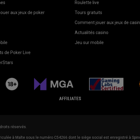
es
Roulette live
uer aux jeux de poker
Tours gratuits
Comment jouer aux jeux de casi
Actualités casino
bile
Jeu sur mobile
s de Poker Live
rStars
terLogo
plus18
mga
gaming
affiliates
droits réservés.
iculée à Malte sous le numéro C54266 dont le siège social est enregistré à Spin