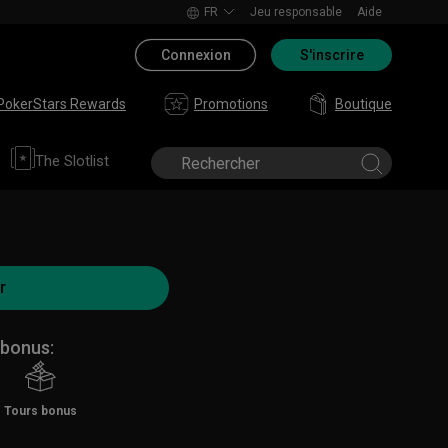
FR
Jeu responsable
Aide
Connexion
S'inscrire
PokerStars Rewards
Promotions
Boutique
The Slotlist
r
 bonus
:
Tours bonus