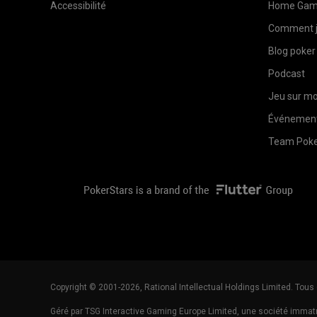
Accessibilité
Home Gam
Comment jo
Blog poker
Podcast
Jeu sur mo
Événement
Team Poke
flut
Copyright © 2001-2026, Rational Intellectual Holdings Limited. Tous 
Géré par TSG Interactive Gaming Europe Limited, une société immatr