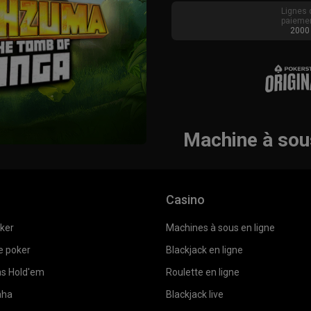
Lignes 
paieme
2000
Machine à so
Entrez dans une jungle d'Améri
sous en ligne Cashzuma et déco
y attendent. Partez à l'aventu
Casino
de gemmes, où le thème aztèqu
Attendez-vous à découvrir
ker
Machines à sous en ligne
dissimulés dans la jungle luxuri
des trésors mythiques, dont d
e poker
Blackjack en ligne
et des tours 
as Hold'em
Roulette en ligne
Comment jouer 
aha
Blackjack live